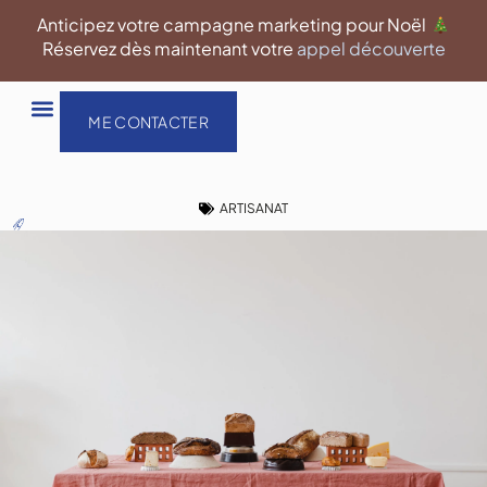
Aller
Anticipez votre campagne marketing pour Noël
au
Réservez dès maintenant votre
appel découverte
contenu
ME CONTACTER
ARTISANAT