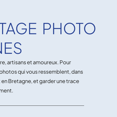
TAGE PHOTO
NES
tre, artisans et amoureux. Pour
photos qui vous ressemblent, dans
 en Bretagne, et garder une trace
iment.