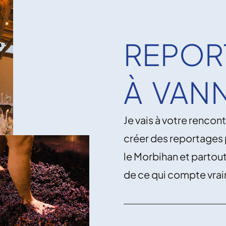
REPOR
À VAN
Je vais à votre rencon
créer des reportages 
le Morbihan et partout
de ce qui compte vra