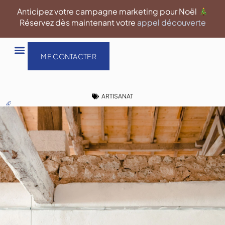
Aller
Anticipez votre campagne marketing pour Noël
au
Réservez dès maintenant votre
appel découverte
contenu
ME CONTACTER
ARTISANAT