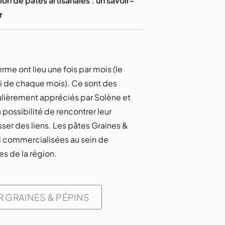
ion de pâtes artisanales : un savoir-
r
erme ont lieu une fois par mois (le
i de chaque mois). Ce sont des
lièrement appréciés par Solène et
a possibilité de rencontrer leur
isser des liens. Les pâtes Graines &
i commercialisées au sein de
es de la région.
 GRAINES & PÉPINS