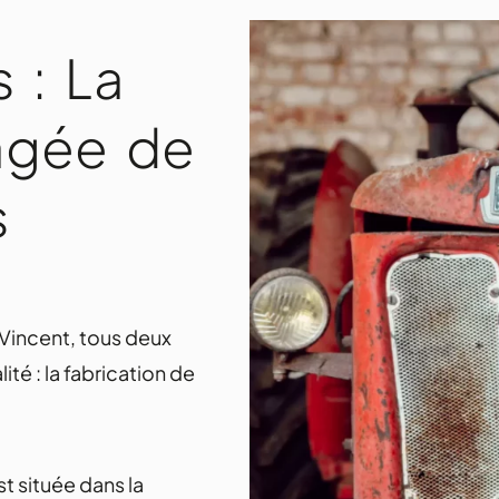
 : La
agée de
s
 Vincent, tous deux
té : la fabrication de
st située dans la