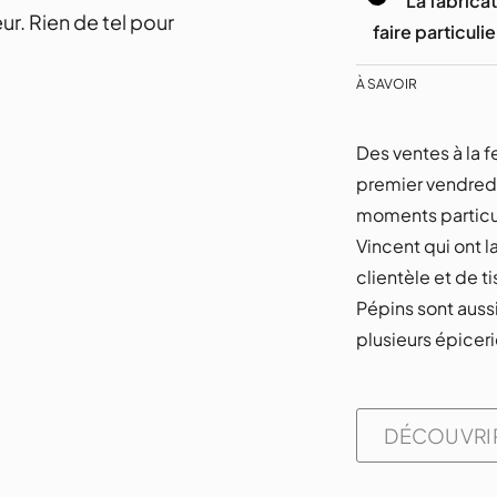
La fabricat
eur. Rien de tel pour
faire particulie
À SAVOIR
Des ventes à la f
premier vendred
moments particu
Vincent qui ont l
clientèle et de t
Pépins sont auss
plusieurs épiceri
DÉCOUVRIR