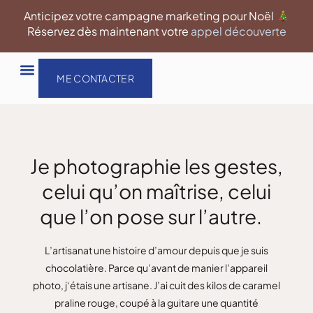
Aller
Anticipez votre campagne marketing pour Noël
au
Réservez dès maintenant votre
appel découverte
contenu
ME CONTACTER
Je photographie les gestes,
celui qu’on maîtrise, celui
que l’on pose sur l’autre.
L’artisanat une histoire d’amour depuis que je suis
chocolatière. Parce qu’avant de manier l’appareil
photo, j‘étais une artisane. J’ai cuit des kilos de caramel
praline rouge, coupé à la guitare une quantité