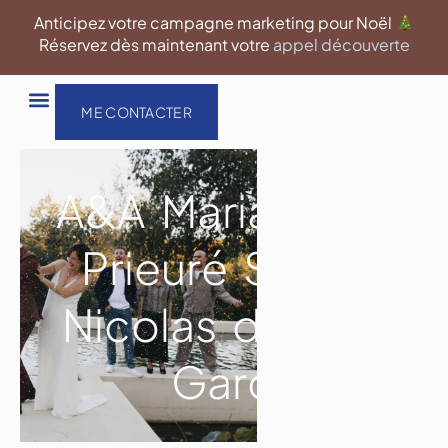
Aller
Anticipez votre campagne marketing pour Noël
au
Réservez dès maintenant votre
appel découverte
contenu
ME CONTACTER
A&A Mariage au
Prieuré Saint-
Nicolas dans le
Gard